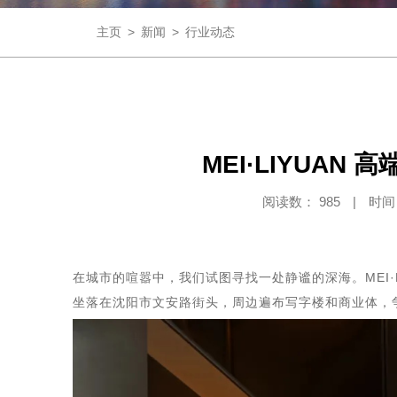
主页
>
新闻
>
行业动态
MEI·LIYUA
阅读数：
985
|
时间：
在城市的喧嚣中，我们试图寻找一处静谧的深海。MEI·
坐落在沈阳市文安路街头，周边遍布写字楼和商业体，