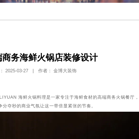
N 高端商务海鲜火锅店装修设计
 2025-03-27
|
作者： 金博大装饰
LIYUAN 海鲜火锅料理是一家专注于海鲜食材的高端商务火锅餐厅
争分夺秒的商业气氛让这一带倍显紧张的节奏。