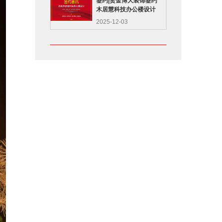
签约|贺金博大装饰签约
木居慧科技办公楼设计
2025-12-03