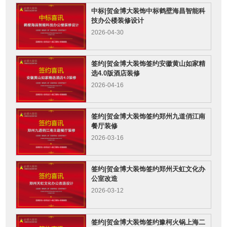
中标|贺金博大装饰中标鹤壁海昌智能科
技办公楼装修设计
2026-04-30
签约|贺金博大装饰签约安徽黄山如家精
选4.0版酒店装修
2026-04-16
签约|贺金博大装饰签约郑州九道俏江南
餐厅装修
2026-03-16
签约|贺金博大装饰签约郑州天虹文化办
公室改造
2026-03-12
签约|贺金博大装饰签约豫柯火锅上海二