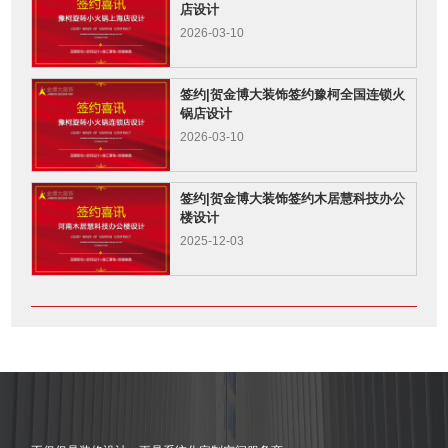
店设计
2026-03-10
签约|贺金博大装饰签约豫柯全国连锁火
锅店设计
2026-03-10
签约|贺金博大装饰签约木居慧科技办公
楼设计
2025-12-03