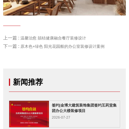
上一篇 :
温馨治愈 囍桔健康融合餐厅装修设计
下一篇 :
原木色+绿色 阳光花园般的办公室装修设计案例
新闻推荐
签约|金博大建筑装饰集团签约互药堂集
团办公大楼装修项目
2026-07-27