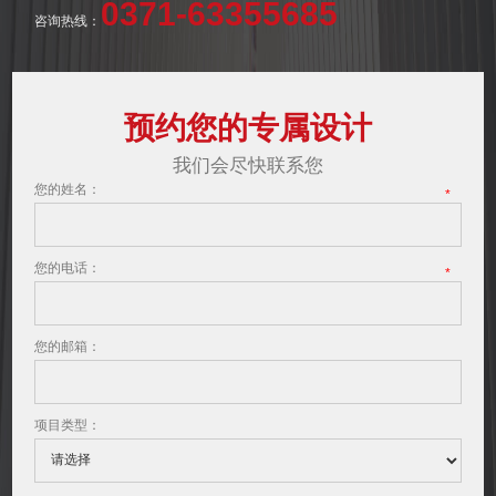
0371-63355685
咨询热线：
预约您的专属设计
我们会尽快联系您
您的姓名：
*
您的电话：
*
您的邮箱：
项目类型：