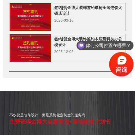
签约|贺金博大装饰签约豫柯全国连锁火
锅店设计
2026-03-10
你们公司位置在哪里？
签约|贺金博大装饰签约木居慧科技办公
楼设计
你们公司主要做什么？
2025-12-03
不仅仅是装修设计，更是系统化定制空间服务商
免费获得金博大全案策划+落地服务计划书