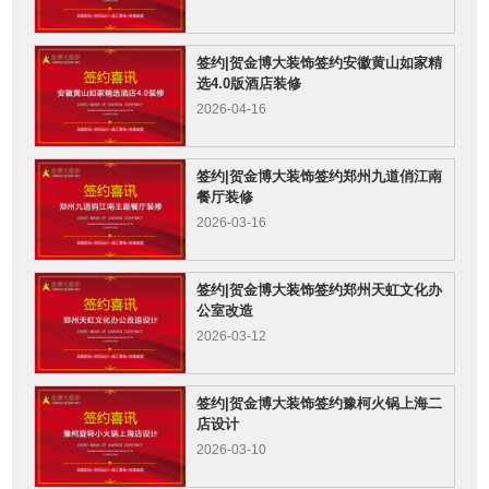
签约|贺金博大装饰签约安徽黄山如家精
选4.0版酒店装修
2026-04-16
签约|贺金博大装饰签约郑州九道俏江南
餐厅装修
2026-03-16
签约|贺金博大装饰签约郑州天虹文化办
公室改造
2026-03-12
签约|贺金博大装饰签约豫柯火锅上海二
店设计
2026-03-10