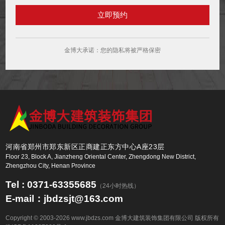
李女士
130****6650
3分钟前
金博大承诺：您的隐私将被严格保密
河南省郑州市郑东新区正商建正东方中心A座23层
Floor 23, Block A, Jianzheng Oriental Center, Zhengdong New District,
Zhengzhou City, Henan Province
Tel : 0371-63355685
（24小时热线）
E-mail：jbdzsjt@163.com
Copyright © 2003-2026 www.jbdzs.com 金博大建筑装饰集团有限公司 版权所有