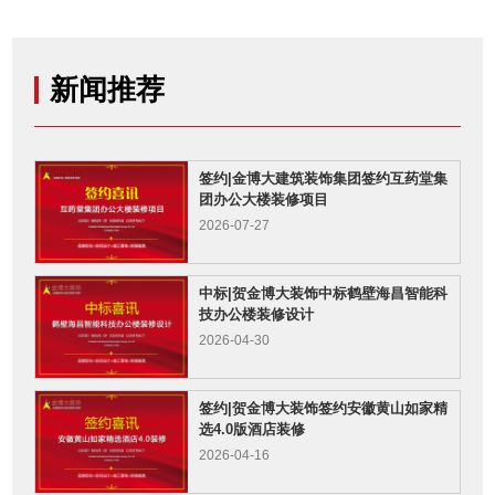
新闻推荐
签约|金博大建筑装饰集团签约互药堂集
团办公大楼装修项目
2026-07-27
中标|贺金博大装饰中标鹤壁海昌智能科
技办公楼装修设计
2026-04-30
签约|贺金博大装饰签约安徽黄山如家精
选4.0版酒店装修
2026-04-16