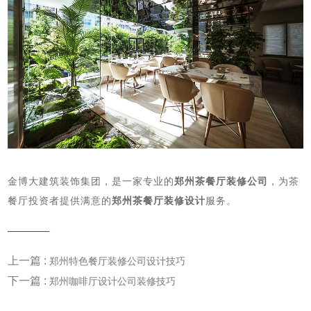
金博大建筑装饰集团，是一家专业的
郑州茶餐厅装修公司
，为茶
餐厅投资者提供满意的
郑州茶餐厅装修设计
服务。
上一篇 :
郑州特色餐厅装修公司设计技巧
下一篇 :
郑州咖啡厅设计公司装修技巧