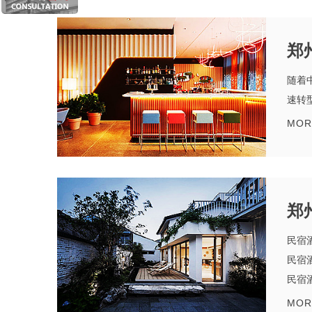
郑
随着
速转
MOR
郑
民宿
民宿
民宿
MOR