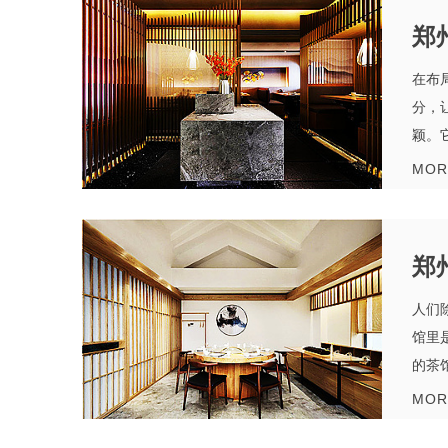
郑
在布
分，
颖。
MOR
郑
人们
馆里
的茶馆
MOR