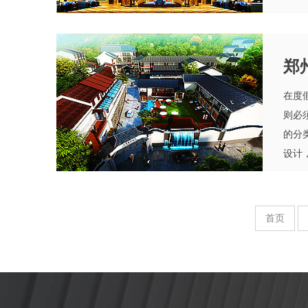
郑
在度
则必
的分
设计，
MOR
首页