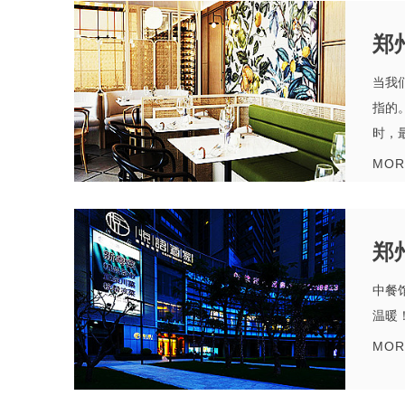
郑
当我
指的
时，
MOR
郑
中餐
温暖！.
MOR