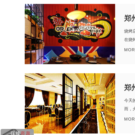
郑
烧烤
在烧
MOR
郑
今天
而，
MOR